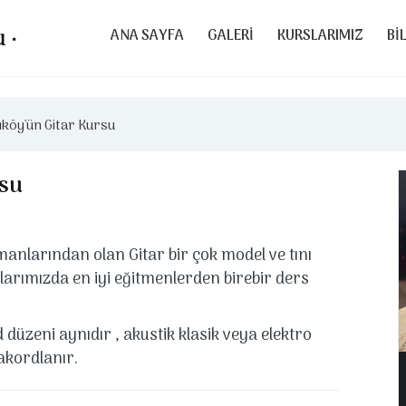
ANA SAYFA
GALERİ
KURSLARIMIZ
Bİ
ıköy'ün Gitar Kursu
rsu
nlarından olan Gitar bir çok model ve tını
rslarımızda en iyi eğitmenlerden birebir ders
düzeni aynıdır , akustik klasik veya elektro
 akordlanır.