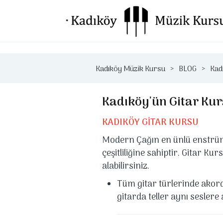
Kadıköy Müzik Kursu
BLOG
Kad
Kadıköy'ün Gitar Ku
KADIKÖY GİTAR KURSU
Modern Çağın en ünlü enstrüma
çeşitliliğine sahiptir. Gitar Ku
alabilirsiniz.
Tüm gitar türlerinde akord 
gitarda teller aynı seslere